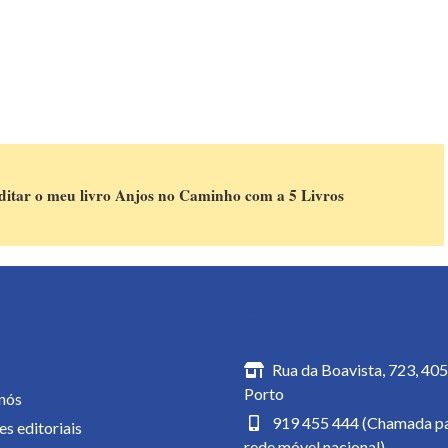
editar o meu livro Anjos no Caminho com a 5 Livros
inas
Contactos
Rua da Boavista, 723, 40
Porto
nós
919 455 444 (Chamada pa
es editoriais
rede móvel nacional)