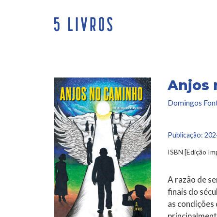
Saltar
para
o
conteúdo
Anjos
Domingos Fon
Publicação:
202
ISBN [Edição I
A razão de se
finais do sécu
as condições 
principalment