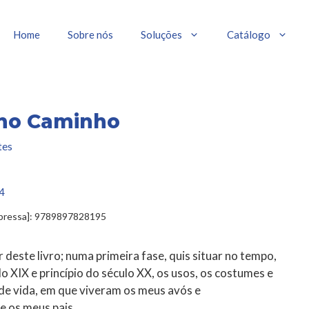
Home
Sobre nós
Soluções
Catálogo
 no Caminho
tes
4
mpressa]: 9789897828195
r deste livro; numa primeira fase, quis situar no tempo,
lo XIX e princípio do século XX, os usos, os costumes e
de vida, em que viveram os meus avós e
e os meus pais.