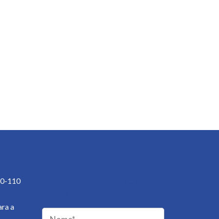
Newsletter
50-110
Receba novidades da 5
Livros!
ra a