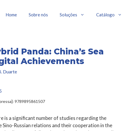
Home
Sobre nós
Soluções
Catálogo
brid Panda: China’s Sea
gital Achievements
. Duarte
5
mpressa]: 9789895861507
e is a significant number of studies regarding the
e Sino-Russian relations and their cooperation in the