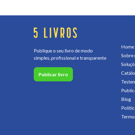
Pág
Home
Publique o seu livro de modo
Sobre 
simples, profissional e transparente
Soluçõ
Catál
Publicar livro
Teste
Publica
Blog
Políti
Termos