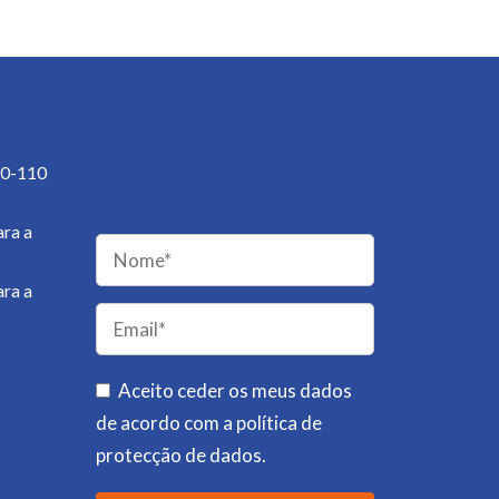
Newsletter
50-110
Receba novidades da 5
Livros!
ra a
ra a
Please
leave
this
field
Aceito ceder os meus dados
empty.
de acordo com a
política de
protecção de dados
.