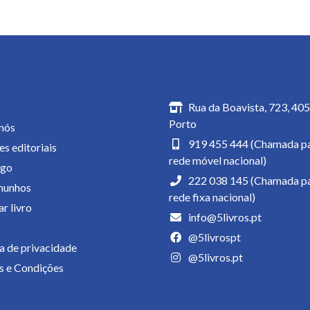
inas
Contactos
Rua da Boavista, 723, 40
Porto
nós
919 455 444 (Chamada pa
es editoriais
rede móvel nacional)
ogo
222 038 145 (Chamada pa
munhos
rede fixa nacional)
r livro
info@5livros.pt
@5livrospt
ca de privacidade
@5livros.pt
 e Condições