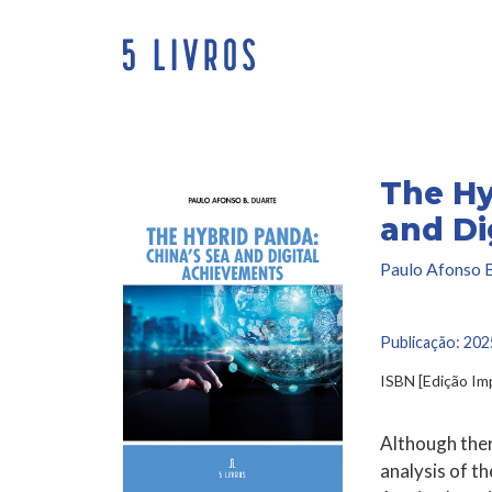
Saltar
para
o
conteúdo
The Hy
and Di
Paulo Afonso B
Publicação:
202
ISBN [Edição I
Although ther
analysis of th