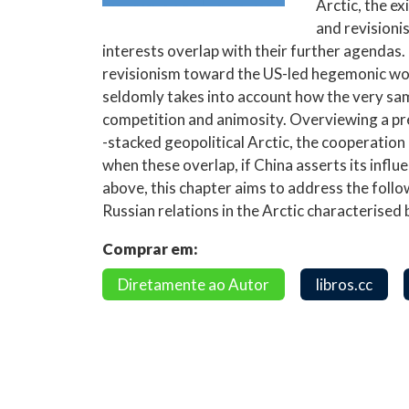
Arctic, the ex
and revisioni
interests overlap with their further agendas
revisionism toward the US-led hegemonic wor
seldomly takes into account how the very sam
competition and animosity. Overviewing a pr
-stacked geopolitical Arctic, the cooperatio
when these overlap, if China asserts its infl
above, this chapter aims to address the follo
Russian relations in the Arctic characterised b
Comprar em:
Diretamente ao Autor
libros.cc