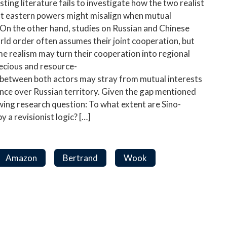
isting literature fails to investigate how the two realist
st eastern powers might misalign when mutual
. On the other hand, studies on Russian and Chinese
ld order often assumes their joint cooperation, but
e realism may turn their cooperation into regional
ecious and resource-
n between both actors may stray from mutual interests
uence over Russian territory. Given the gap mentioned
wing research question: To what extent are Sino-
y a revisionist logic? […]
Amazon
Bertrand
Wook