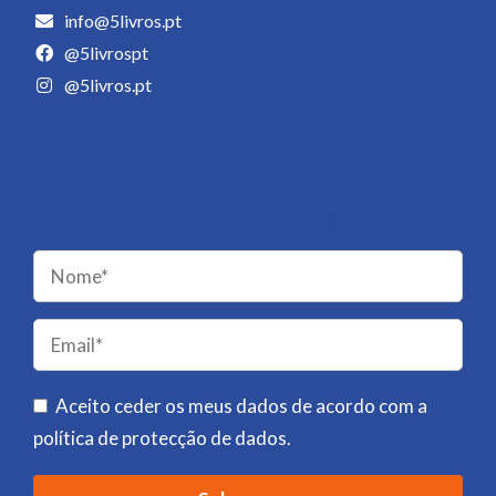
info@5livros.pt
@5livrospt
@5livros.pt
Newsletter
Receba novidades da 5 Livros!
Please
leave
this
field
Aceito ceder os meus dados de acordo com a
empty.
política de protecção de dados
.