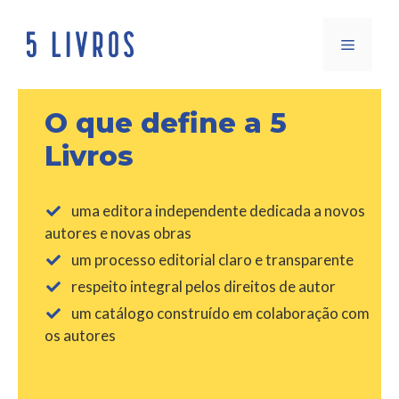
Saltar
para
Menu
o
conteúdo
O que define a 5
Livros
uma editora independente dedicada a novos
autores e novas obras
um processo editorial claro e transparente
respeito integral pelos direitos de autor
um catálogo construído em colaboração com
os autores