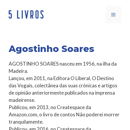
Saltar
para
Menu
o
conteúdo
Agostinho Soares
AGOSTINHO SOARES nasceu em 1956, na ilha da
Madeira.
Lançou, em 2011, na Editora O Liberal, O Destino
das Vogais, colectânea das suas crónicas e artigos
de opinião anteriormente publicados na imprensa
madeirense.
Publicou, em 2013, no Createspace da
Amazon.com, o livro de contos Não poderei morrer
tranquilamente.
Publicou, em 2016, no Createspace da