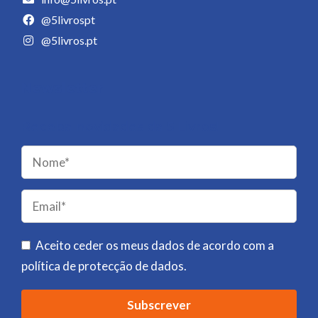
@5livrospt
@5livros.pt
Newsletter
Receba novidades da 5 Livros!
Please
leave
this
field
Aceito ceder os meus dados de acordo com a
empty.
política de protecção de dados
.