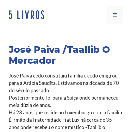
Saltar
para
Menu
o
conteúdo
José Paiva /Taallib O
Mercador
José Paiva cedo constituiu família e cedo emigrou
para a Arábia Saudita. Estávamos na década de 70
do século passado.
Posteriormente foi para a Suíça onde permaneceu
meia dúzia de anos.
Há 28 anos que reside no Luxemburgo com a família.
É irmão da Fraternidade Fiat Lux há cerca de 35
anos onde recebeu o nome místico «Taallib o