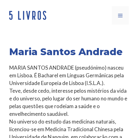
Saltar
para
Menu
o
conteúdo
Maria Santos Andrade
MARIA SANTOS ANDRADE (pseudónimo) nasceu
em Lisboa. É Bacharel em Línguas Germânicas pela
Universidade Europeia de Lisboa (I.S.L.A.).
Teve, desde cedo, interesse pelos mistérios da vida
e do universo, pelo lugar do ser humano no mundo e
pelas questões que rodeiam a saúde e o
envelhecimento saudável.
No universo do estudo das medicinas naturais,
licenciou-se em Medicina Tradicional Chinesa pela
Universidade de Nanquim, em colaboração com a