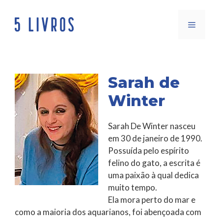
Saltar
para
Menu
o
conteúdo
Sarah de
Winter
Sarah De Winter nasceu
em 30 de janeiro de 1990.
Possuída pelo espírito
felino do gato, a escrita é
uma paixão à qual dedica
muito tempo.
Ela mora perto do mar e
como a maioria dos aquarianos, foi abençoada com