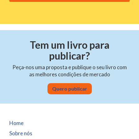
v
e
t
h
i
s
Tem um livro para
f
publicar?
i
e
Peça-nos uma proposta e publique o seu livro com
l
as melhores condições de mercado
d
e
Quero publicar
m
p
t
y
Home
.
Sobre nós