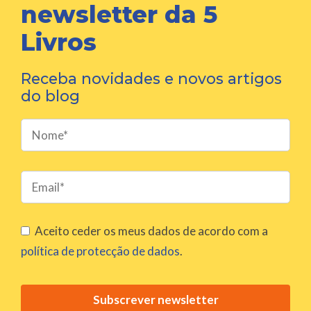
newsletter da 5
Livros
Receba novidades e novos artigos
do blog
P
l
e
a
s
Aceito ceder os meus dados de acordo com a
e
política de protecção de dados
.
l
e
a