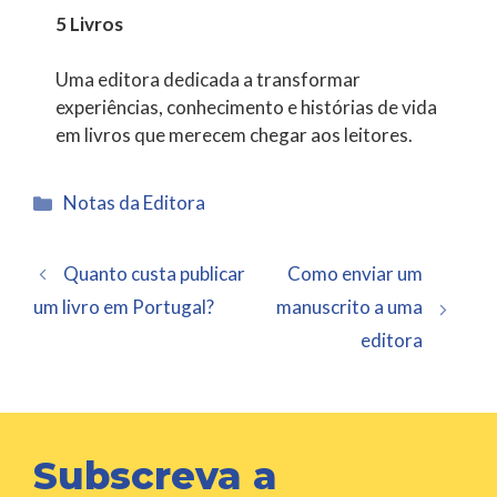
5 Livros
Uma editora dedicada a transformar
experiências, conhecimento e histórias de vida
em livros que merecem chegar aos leitores.
Categorias
Notas da Editora
Quanto custa publicar
Como enviar um
um livro em Portugal?
manuscrito a uma
editora
Subscreva a