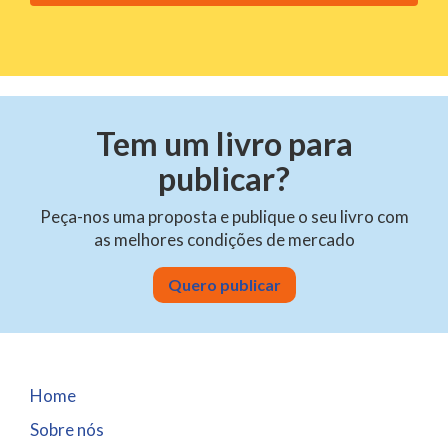
v
e
t
h
i
s
Tem um livro para
f
publicar?
i
e
Peça-nos uma proposta e publique o seu livro com
l
as melhores condições de mercado
d
e
Quero publicar
m
p
t
y
Home
.
Sobre nós