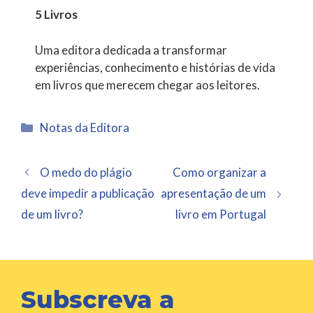
5 Livros
Uma editora dedicada a transformar
experiências, conhecimento e histórias de vida
em livros que merecem chegar aos leitores.
Categorias
Notas da Editora
O medo do plágio
Como organizar a
deve impedir a publicação
apresentação de um
de um livro?
livro em Portugal
Subscreva a