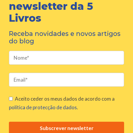
newsletter da 5
Livros
Receba novidades e novos artigos
do blog
P
l
e
a
s
Aceito ceder os meus dados de acordo com a
e
política de protecção de dados
.
l
e
a