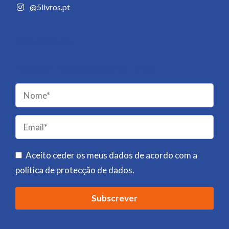
@5livros.pt
Newsletter
Receba novidades da 5 Livros!
Please
leave
this
field
Aceito ceder os meus dados de acordo com a
empty.
política de protecção de dados
.