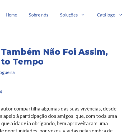
Home
Sobre nós
Soluções
Catálogo
, Também Não Foi Assim,
nto Tempo
ogueira
4
 autor compartilha algumas das suas vivências, desde
om apelo à participação dos amigos, que, com toda uma
a que a idade ia obrigando, bem aproveitaram uma
de oportunidades, por vezes, vividas pela sombra de