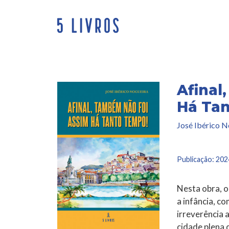
Saltar
para
o
conteúdo
Afinal
Há Ta
José Ibérico N
Publicação:
202
Nesta obra, o
a infância, c
irreverência 
cidade plena 