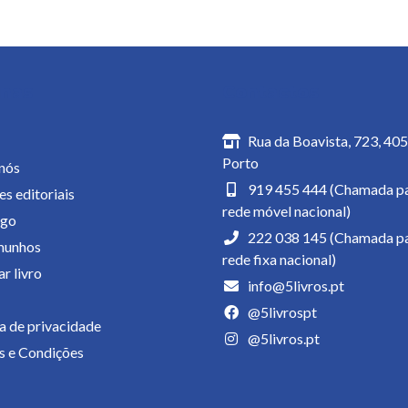
inas
Contactos
Rua da Boavista, 723, 40
Porto
nós
919 455 444 (Chamada pa
es editoriais
rede móvel nacional)
ogo
222 038 145 (Chamada pa
munhos
rede fixa nacional)
r livro
info@5livros.pt
@5livrospt
ca de privacidade
@5livros.pt
 e Condições