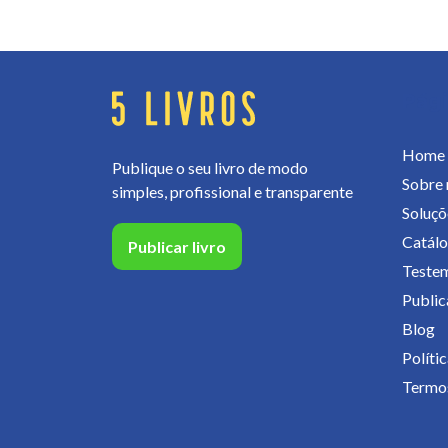
Pág
Home
Publique o seu livro de modo
Sobre 
simples, profissional e transparente
Soluçõ
Catál
Publicar livro
Teste
Publica
Blog
Políti
Termos