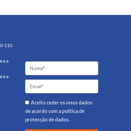
Newsletter
50-110
Receba novidades da 5
Livros!
ra a
ra a
Please
leave
this
field
Aceito ceder os meus dados
empty.
de acordo com a
política de
protecção de dados
.