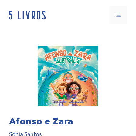
Saltar
para
Menu
o
conteúdo
Afonso e Zara
Sónia Santos