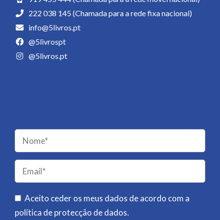
222 038 145 (Chamada para a rede fixa nacional)
info@5livros.pt
@5livrospt
@5livros.pt
Newsletter
Receba novidades da 5 Livros!
Please
leave
this
field
Aceito ceder os meus dados de acordo com a
empty.
política de protecção de dados
.