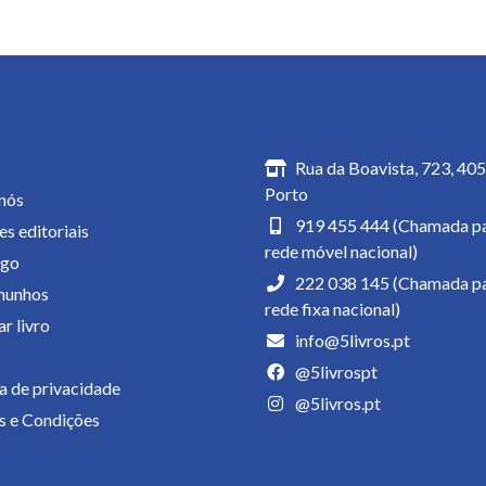
inas
Contactos
Rua da Boavista, 723, 40
Porto
nós
919 455 444 (Chamada pa
es editoriais
rede móvel nacional)
ogo
222 038 145 (Chamada pa
munhos
rede fixa nacional)
r livro
info@5livros.pt
@5livrospt
ca de privacidade
@5livros.pt
 e Condições