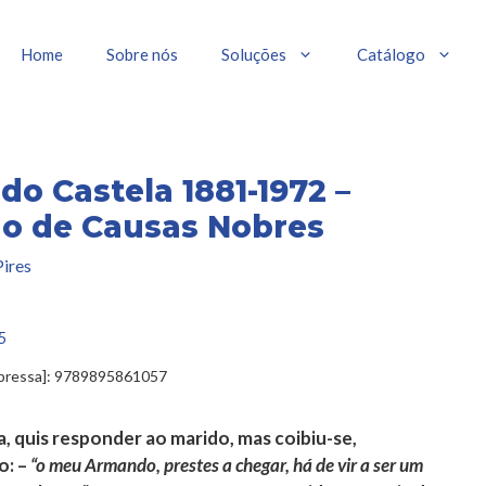
Home
Sobre nós
Soluções
Catálogo
o Castela 1881-1972 –
o de Causas Nobres
ires
5
mpressa]: 9789895861057
, quis responder ao marido, mas coibiu-se,
o: –
“o meu Armando, prestes a chegar, há de vir a ser um