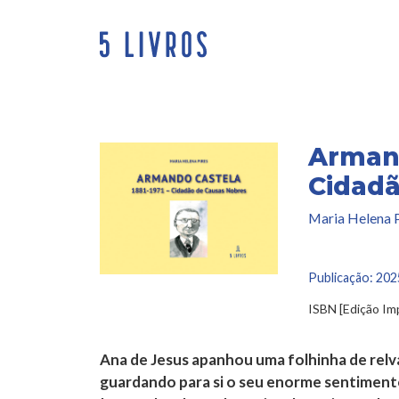
Saltar
para
o
conteúdo
Armand
Cidadã
Maria Helena P
Publicação:
202
ISBN [Edição I
Ana de Jesus apanhou uma folhinha de relva
guardando para si o seu enorme sentiment