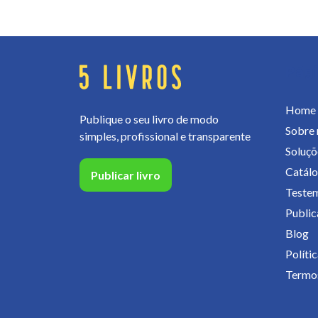
Pág
Home
Publique o seu livro de modo
Sobre 
simples, profissional e transparente
Soluçõ
Catál
Publicar livro
Teste
Publica
Blog
Políti
Termos