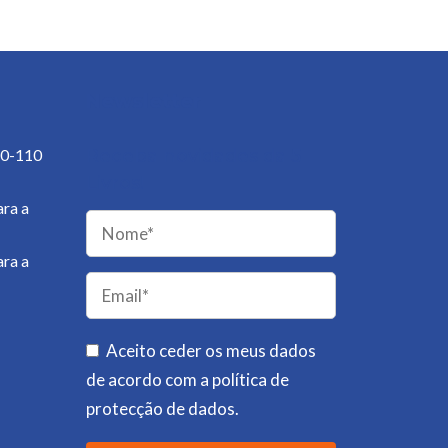
Newsletter
50-110
Receba novidades da 5
Livros!
ra a
ra a
Please
leave
this
field
Aceito ceder os meus dados
empty.
de acordo com a
política de
protecção de dados
.