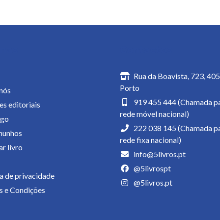
inas
Contactos
Rua da Boavista, 723, 40
Porto
nós
919 455 444 (Chamada pa
es editoriais
rede móvel nacional)
ogo
222 038 145 (Chamada pa
munhos
rede fixa nacional)
r livro
info@5livros.pt
@5livrospt
ca de privacidade
@5livros.pt
 e Condições