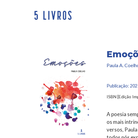
Saltar
para
o
conteúdo
Emoçõ
Paula A. Coelh
Publicação:
202
ISBN [Edição I
A poesia semp
os mais intri
versos, Paul
todos nós ex