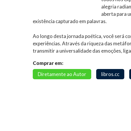
alegria radia
aberta para u
existência capturado em palavras.
Ao longo desta jornada poética, você será co
experiências. Através da riqueza das metáfor
transmitir a universalidade das emoções, lig
Comprar em:
Diretamente ao Autor
libros.cc