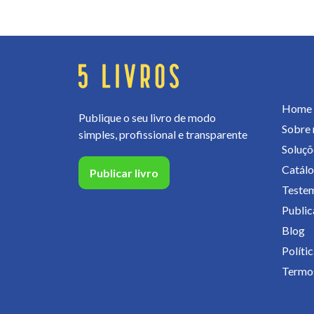
Pág
Home
Publique o seu livro de modo
Sobre 
simples, profissional e transparente
Soluçõ
Catál
Publicar livro
Teste
Publica
Blog
Políti
Termos