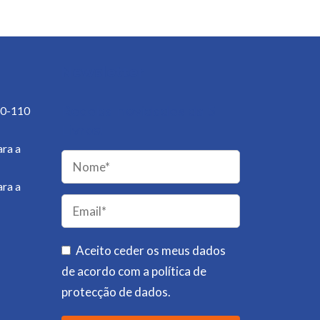
Newsletter
50-110
Receba novidades da 5
Livros!
ra a
ra a
Please
leave
this
field
Aceito ceder os meus dados
empty.
de acordo com a
política de
protecção de dados
.