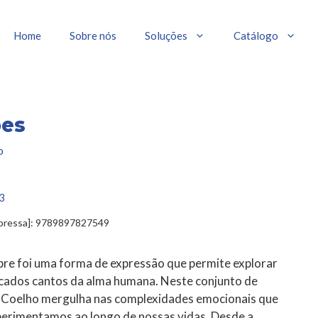
Home
Sobre nós
Soluções
Catálogo
es
o
3
mpressa]: 9789897827549
re foi uma forma de expressão que permite explorar
ncados cantos da alma humana. Neste conjunto de
a Coelho mergulha nas complexidades emocionais que
perimentamos ao longo de nossas vidas. Desde a