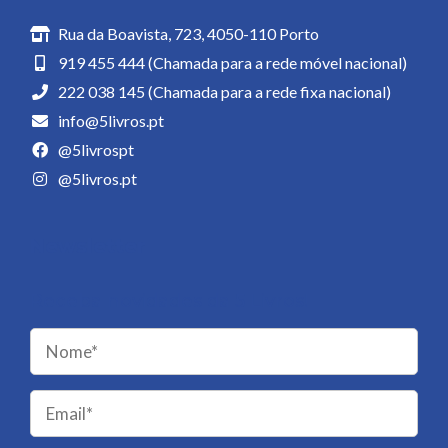
Rua da Boavista, 723, 4050-110 Porto
919 455 444 (Chamada para a rede móvel nacional)
222 038 145 (Chamada para a rede fixa nacional)
info@5livros.pt
@5livrospt
@5livros.pt
Newsletter
Receba novidades da 5 Livros!
Please
leave
this