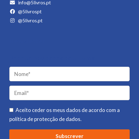
info@5livros.pt
@5livrospt
@5livros.pt
Newsletter
Receba novidades da 5 Livros!
Please
leave
this
field
Aceito ceder os meus dados de acordo com a
empty.
política de protecção de dados
.