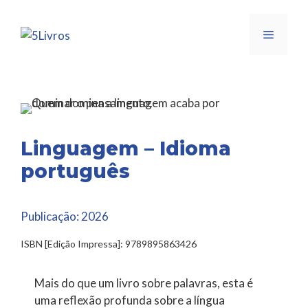
Saltar
para
Menu
o
conteúdo
Linguagem – Idioma
português
Publicação:
2026
ISBN [Edição Impressa]: 9789895863426
Mais do que um livro sobre palavras, esta é
uma reflexão profunda sobre a língua