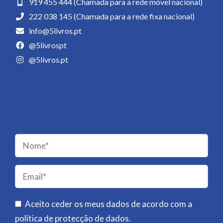
919 455 444 (Chamada para a rede móvel nacional)
222 038 145 (Chamada para a rede fixa nacional)
info@5livros.pt
@5livrospt
@5livros.pt
Newsletter
Receba novidades da 5 Livros!
Please
leave
this
field
Aceito ceder os meus dados de acordo com a
empty.
política de protecção de dados
.