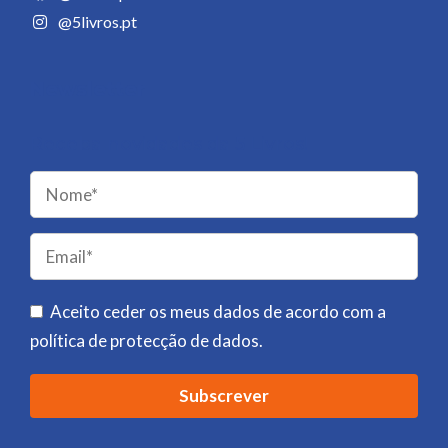
@5livros.pt
Newsletter
Receba novidades da 5 Livros!
Please
leave
this
field
Aceito ceder os meus dados de acordo com a
empty.
política de protecção de dados
.