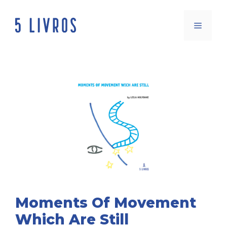
Saltar
para
Menu
o
conteúdo
Moments Of Movement
Which Are Still