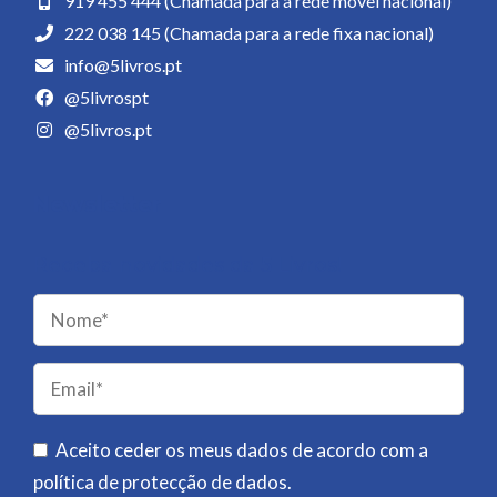
919 455 444 (Chamada para a rede móvel nacional)
222 038 145 (Chamada para a rede fixa nacional)
info@5livros.pt
@5livrospt
@5livros.pt
Newsletter
Receba novidades da 5 Livros!
Please
leave
this
field
Aceito ceder os meus dados de acordo com a
empty.
política de protecção de dados
.