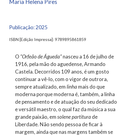
Maria Helena Pires
Publicação:
2025
ISBN [Edição Impressa]: 9789895861859
O
“Orfeão de Águeda”
nasceu a 16 de julho de
1916, pela mão do aguedense, Armando
Castela. Decorridos 109 anos, é um gosto
continuar a vê-lo, com o vigor de outrora,
sempre atualizado, em
linha
mais do que
moderna porque moderna é, também, a linha
de pensamento e de atuação do seu dedicado
e versátil maestro, o qual faz da música a sua
grande paixão, em
solene
partitura
de
Liberdade. Não sendo pessoa de ficar à
margem, ainda que nas margens também se