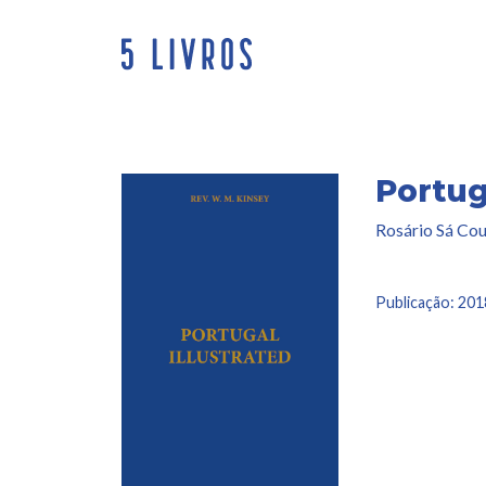
Saltar
para
o
conteúdo
Portug
Rosário Sá Cou
Publicação:
201