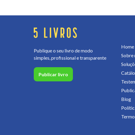
Pág
Home
Publique o seu livro de modo
Sobre 
simples, profissional e transparente
Soluçõ
Catál
Publicar livro
Teste
Publica
Blog
Políti
Termos