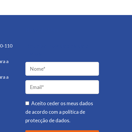
Newsletter
50-110
Receba novidades da 5
Livros!
ra a
ra a
Please
leave
this
field
Aceito ceder os meus dados
empty.
de acordo com a
política de
protecção de dados
.