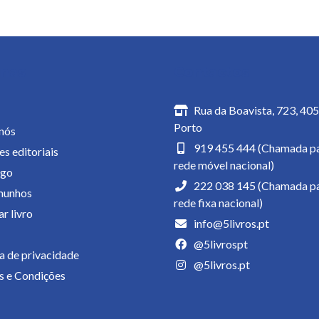
inas
Contactos
Rua da Boavista, 723, 40
Porto
nós
919 455 444 (Chamada pa
es editoriais
rede móvel nacional)
ogo
222 038 145 (Chamada pa
munhos
rede fixa nacional)
r livro
info@5livros.pt
@5livrospt
ca de privacidade
@5livros.pt
 e Condições