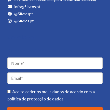
info@5livros.pt
@5livrospt
@5livros.pt
Newsletter
Receba novidades da 5 Livros!
Please
leave
this
field
Aceito ceder os meus dados de acordo com a
empty.
política de protecção de dados
.