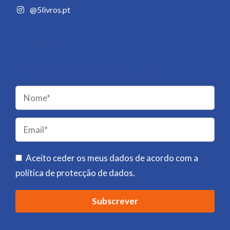
@5livros.pt
Newsletter
Receba novidades da 5 Livros!
Please
leave
this
field
Aceito ceder os meus dados de acordo com a
empty.
política de protecção de dados
.