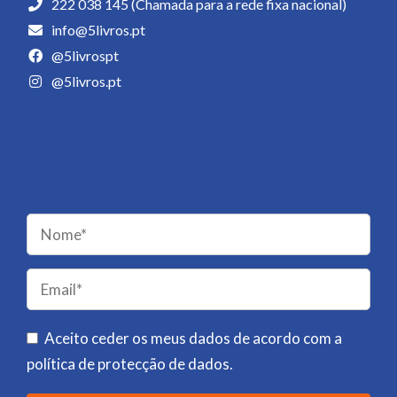
222 038 145 (Chamada para a rede fixa nacional)
info@5livros.pt
@5livrospt
@5livros.pt
Newsletter
Receba novidades da 5 Livros!
Please
leave
this
field
Aceito ceder os meus dados de acordo com a
empty.
política de protecção de dados
.