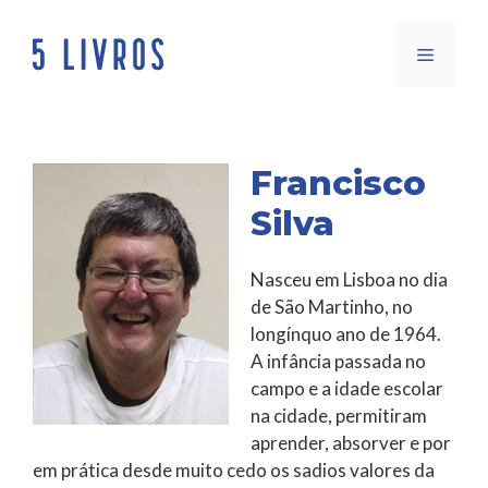
Saltar
para
Menu
o
conteúdo
Francisco
Silva
Nasceu em Lisboa no dia
de São Martinho, no
longínquo ano de 1964.
A infância passada no
campo e a idade escolar
na cidade, permitiram
aprender, absorver e por
em prática desde muito cedo os sadios valores da