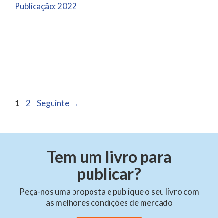
Publicação:
2022
Página
Página
1
2
Seguinte
→
Tem um livro para
publicar?
Peça-nos uma proposta e publique o seu livro com
as melhores condições de mercado