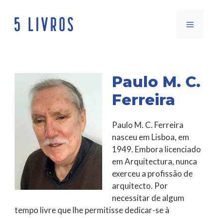
Saltar
para
Menu
o
conteúdo
Paulo M. C.
Ferreira
Paulo M. C. Ferreira
nasceu em Lisboa, em
1949. Embora licenciado
em Arquitectura, nunca
exerceu a profissão de
arquitecto. Por
necessitar de algum
tempo livre que lhe permitisse dedicar-se à