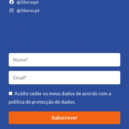
@5livrospt
@5livros.pt
Newsletter
Receba novidades da 5 Livros!
Please
leave
this
field
Aceito ceder os meus dados de acordo com a
empty.
política de protecção de dados
.